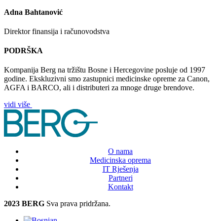
Adna Bahtanović
Direktor finansija i računovodstva
Pokreni video
Pokreni video
PODRŠKA
Kompanija Berg na tržištu Bosne i Hercegovine posluje od 1997
godine. Ekskluzivni smo zastupnici medicinske opreme za Canon,
AGFA i BARCO, ali i distributeri za mnoge druge brendove.
vidi više
O nama
Medicinska oprema
IT Rješenja
Partneri
Kontakt
2023 BERG
Sva prava pridržana.