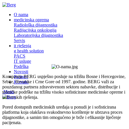
O nama
medicinska oprema
Radiološka dijagnostika
Radijacijska onkologija
Laboratorijska dijagnostika
Servis
it rješenja
g health solution
PACS
IT usluge
Podrška
Novosti
Kompanija BERG uspješno posluje na tržištu Bosne i Hercegovine,
Partneri
Srbije, Hrvatske i Crne Gore od 1997. godine. BERG važi za
Kontakt
pouzdanog partnera zdravstvenom sektoru nabavke, distribucije i
Menu
tehničke podrške na tržištu visoko sofisticirane medicinske opreme i
softverskih rješenja.
Pored dostupnih medicinskih uređaja u ponudi je i sofisticirana
platforma koja olakšava svakodnevno korištenje te ubrzava proces
dijagnostike, a samim tim omogućeno je brže i efikasnije liječenje
pacijenata.