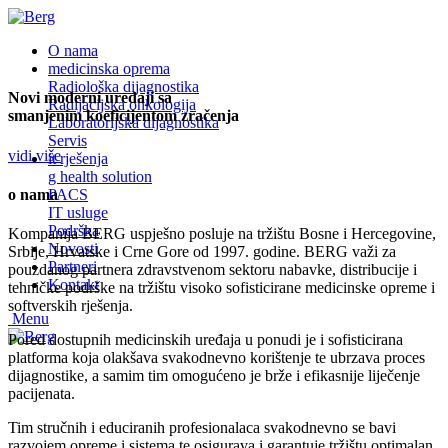
O nama
medicinska oprema
Radiološka dijagnostika
Novi moderni uređaji sa
Radijacijska onkologija
smanjenim koeficijentom zračenja
Laboratorijska dijagnostika
Servis
vidi više
it rješenja
g health solution
o nama
PACS
IT usluge
Podrška
Kompanija BERG uspješno posluje na tržištu Bosne i Hercegovine,
Novosti
Srbije, Hrvatske i Crne Gore od 1997. godine. BERG važi za
Partneri
pouzdanog partnera zdravstvenom sektoru nabavke, distribucije i
Kontakt
tehničke podrške na tržištu visoko sofisticirane medicinske opreme i
softverskih rješenja.
Menu
Pored dostupnih medicinskih uređaja u ponudi je i sofisticirana
platforma koja olakšava svakodnevno korištenje te ubrzava proces
dijagnostike, a samim tim omogućeno je brže i efikasnije liječenje
pacijenata.
Tim stručnih i educiranih profesionalaca svakodnevno se bavi
razvojem opreme i sistema te osigurava i garantuje tržištu optimalan